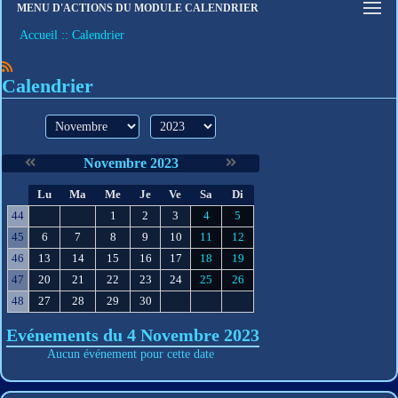
MENU D'ACTIONS DU MODULE CALENDRIER
Connexion
Accueil
Calendrier
S'inscrire
Mot de passe oublié
Calendrier
mois
année
Novembre 2023
S
Lu
Ma
Me
Je
Ve
Sa
Di
e
44
1
2
3
4
5
45
6
7
8
9
10
11
12
46
13
14
15
16
17
18
19
47
20
21
22
23
24
25
26
48
27
28
29
30
Evénements du 4 Novembre 2023
Aucun événement pour cette date