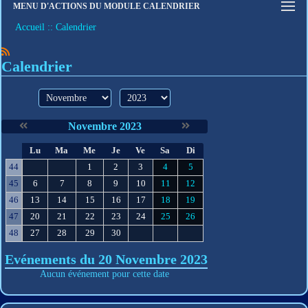
MENU D'ACTIONS DU MODULE CALENDRIER
Connexion
Accueil
Calendrier
S'inscrire
Mot de passe oublié
Calendrier
mois
année
Novembre 2023
S
Lu
Ma
Me
Je
Ve
Sa
Di
e
44
1
2
3
4
5
45
6
7
8
9
10
11
12
46
13
14
15
16
17
18
19
47
20
21
22
23
24
25
26
48
27
28
29
30
Evénements du 20 Novembre 2023
Aucun événement pour cette date