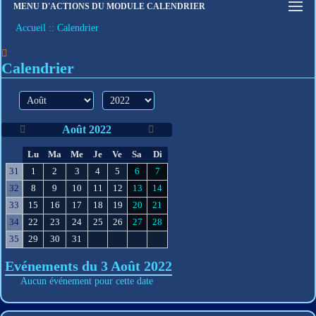
MENU D'ACTIONS DU MODULE CALENDRIER
Connexion
Accueil
Calendrier
S'inscrire
Mot de passe oublié
Calendrier
mois
année
Août 2022
S
Lu
Ma
Me
Je
Ve
Sa
Di
e
31
1
2
3
4
5
6
7
32
8
9
10
11
12
13
14
33
15
16
17
18
19
20
21
34
22
23
24
25
26
27
28
35
29
30
31
Evénements du 3 Août 2022
Aucun événement pour cette date