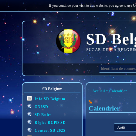
If you continue your visit to this website, you agree to use 
SD Bel
SUGAR DELTA BELGIU
SD Belgium
Accueil
Calendrier
Info SD Belgium
Calendrier
ON6SD
SD Rules
Règles RGPD SD
mois
Contest SD 2025