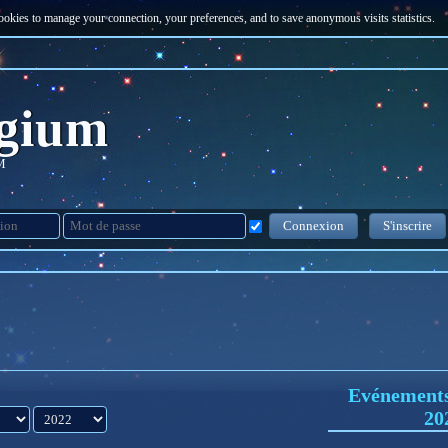
Cookies to manage your connection, your preferences, and to save anonymous visits statistics.
gium
M
Connexion
S'inscrire
Evénements
année
20