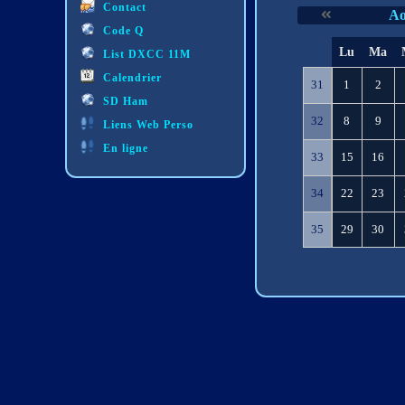
Contact
Ao
Code Q
S
Lu
Ma
List DXCC 11M
e
Calendrier
31
1
2
SD Ham
32
8
9
Liens Web Perso
En ligne
33
15
16
34
22
23
35
29
30