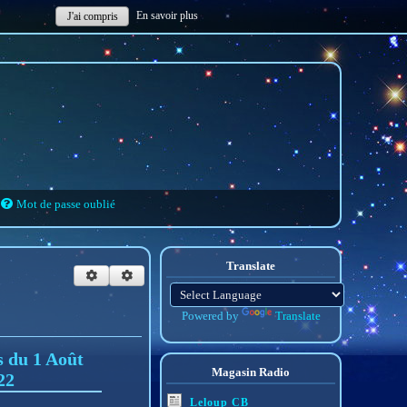
En savoir plus
J'ai compris
Mot de passe oublié
Translate
Powered by
Translate
 du 1 Août
Magasin Radio
22
Leloup CB