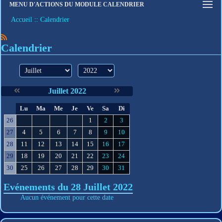
MENU D'ACTIONS DU MODULE CALENDRIER
Connexion
Accueil
Calendrier
S'inscrire
Mot de passe oublié
Calendrier
mois
année
Juillet 2022
S
Lu
Ma
Me
Je
Ve
Sa
Di
e
26
1
2
3
27
4
5
6
7
8
9
10
28
11
12
13
14
15
16
17
29
18
19
20
21
22
23
24
30
25
26
27
28
29
30
31
Evénements du 28 Juillet 2022
Aucun événement pour cette date