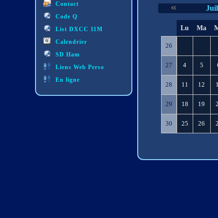
Contact
Jui
Code Q
S
Lu
Ma
List DXCC 11M
e
Calendrier
26
SD Ham
27
4
5
Liens Web Perso
En ligne
28
11
12
29
18
19
30
25
26