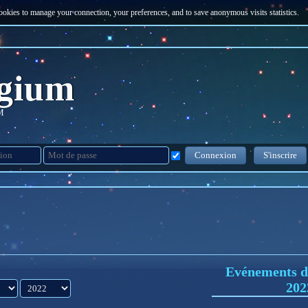
Cookies to manage your connection, your preferences, and to save anonymous visits statistics.
gium
M
Connexion
S'inscrire
Evénements du
année
202