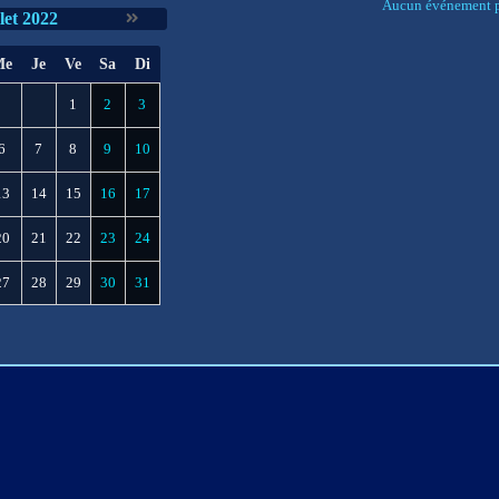
Aucun événement p
llet 2022
Me
Je
Ve
Sa
Di
1
2
3
6
7
8
9
10
13
14
15
16
17
20
21
22
23
24
27
28
29
30
31