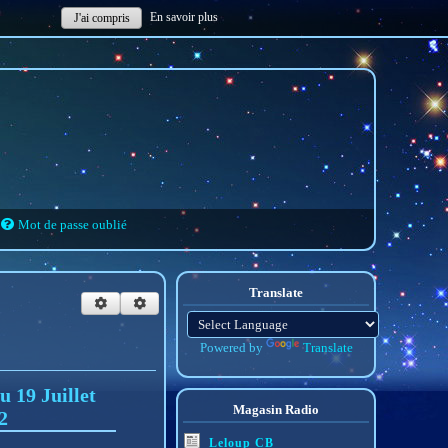
En savoir plus
J'ai compris
Mot de passe oublié
Translate
Powered by
Translate
 19 Juillet
Magasin Radio
2
Leloup CB