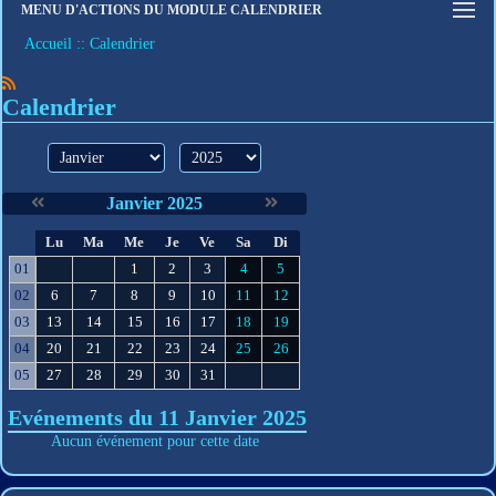
MENU D'ACTIONS DU MODULE CALENDRIER
Connexion
Accueil
Calendrier
S'inscrire
Mot de passe oublié
Calendrier
mois
année
Janvier 2025
S
Lu
Ma
Me
Je
Ve
Sa
Di
e
01
1
2
3
4
5
02
6
7
8
9
10
11
12
03
13
14
15
16
17
18
19
04
20
21
22
23
24
25
26
05
27
28
29
30
31
Evénements du 11 Janvier 2025
Aucun événement pour cette date