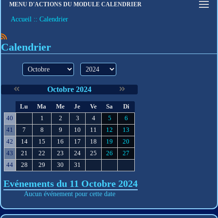
MENU D'ACTIONS DU MODULE CALENDRIER
Connexion
Accueil
Calendrier
S'inscrire
Mot de passe oublié
Calendrier
mois
année
Octobre 2024
S
Lu
Ma
Me
Je
Ve
Sa
Di
e
40
1
2
3
4
5
6
41
7
8
9
10
11
12
13
42
14
15
16
17
18
19
20
43
21
22
23
24
25
26
27
44
28
29
30
31
Evénements du 11 Octobre 2024
Aucun événement pour cette date