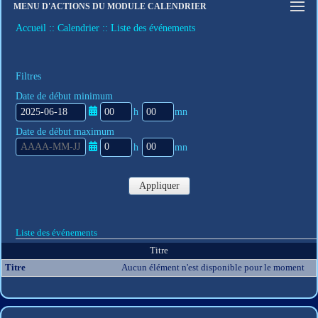
MENU D'ACTIONS DU MODULE CALENDRIER
Connexion
Accueil
Calendrier
Liste des événements
S'inscrire
Mot de passe oublié
Filtres
Date de début minimum
h
m
Date de début maximum
e
i
u
n
r
u
h
m
e
t
e
i
s
e
u
n
Appliquer
s
r
u
e
t
s
e
s
Liste des événements
Titre
Aucun élément n'est disponible pour le moment